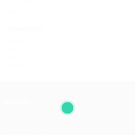
Oktober 2024
August 2024
Kategorien
Allgemein
Blogs
News
Real Estate
Kontakt
Allgemeine Bürozeiten
Montag bis Freitag:
09:00 bis 18:00 Uhr