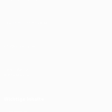
Telefonnummer
+49 (0) 30 - 55 51 28 44
E-Mail
info@qtalents.de
Hauptniederlassung
Lierstraße 12b
80639 München
Wichtige Inhalte
Impressum