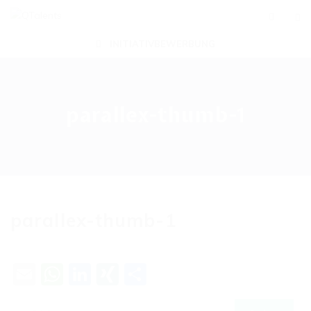
INITIATIVBEWERBUNG
parallex-thumb-1
parallex-thumb-1
Email
WhatsApp
LinkedIn
XING
Teilen