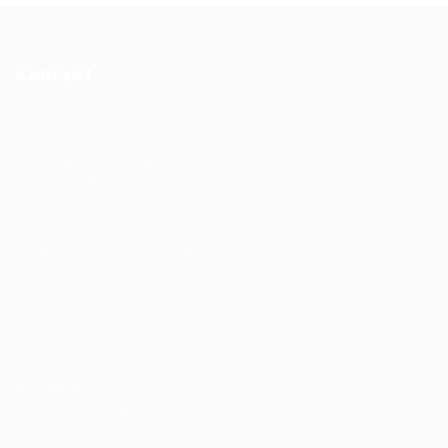
Kontakt
Allgemeine Bürozeiten
Montag bis Freitag:
09:00 bis 18:00 Uhr
Telefonnummer
+49 (0) 30 - 55 51 28 44
E-Mail
info@qtalents.de
Hauptniederlassung
Lierstraße 12b
80639 München