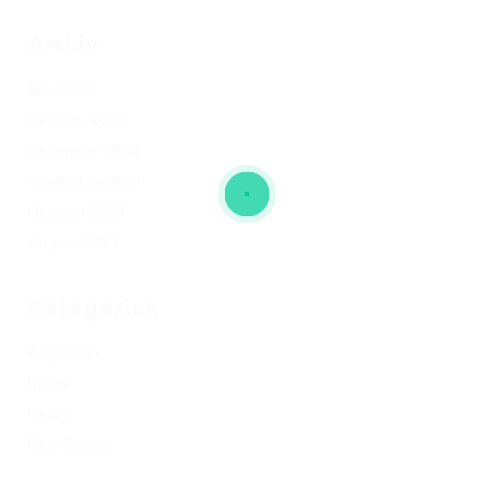
Archiv
Mai 2026
Oktober 2025
Dezember 2024
November 2024
Oktober 2024
August 2024
Kategorien
Allgemein
Blogs
News
Real Estate