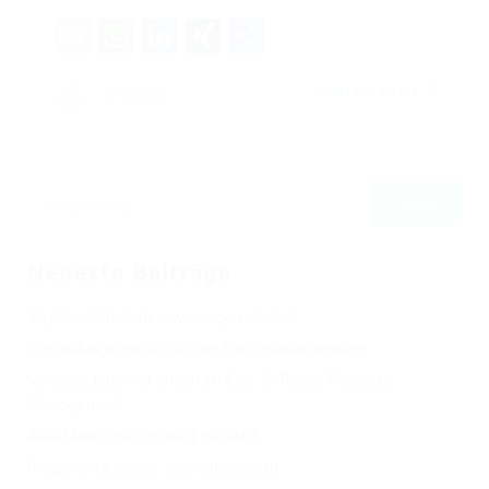
Email
WhatsApp
LinkedIn
XING
Teilen
WEITERLESEN
QTalents
Neueste Beiträge
10 Jahre QTalents – wir sagen danke!
Vorstellungsprozess in der Personalvermittlung
Verschiedene Vakanzen im Kfm. & Techn. Property
Management
Asset Manager (m/w/d) gesucht
Property Manager (m/w/d) gesucht