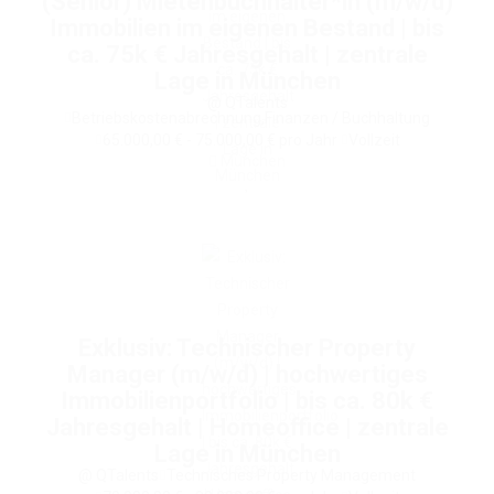
(Senior) Mietenbuchhalter*in (m/w/d)
Immobilien im eigenen Bestand | bis
ca. 75k € Jahresgehalt | zentrale
Lage in München
@ QTalents
Betriebskostenabrechnung
,
Finanzen / Buchhaltung
65.000,00 € - 75.000,00 € pro Jahr
Vollzeit
München
Exklusiv: Technischer Property
Manager (m/w/d) | hochwertiges
Immobilienportfolio | bis ca. 80k €
Jahresgehalt | Homeoffice | zentrale
Lage in München
@ QTalents
Technisches Property Management