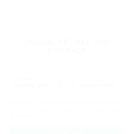
UNSERE ARTIKEL UND
BEITRÄGE
ALLGEMEIN
10 Jahre QTalents – wir sagen danke!
VON
QTALENTS
16. MAI 2026
Ein Anlass, der uns stolz und vor allem dankbar ma
cht. Was 2016 mit einer klaren Vision begann, ist h
eute geprägt…
ARTIKEL LESEN