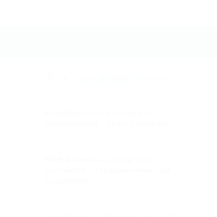
Für Kandidat*innen
Vermittlung von Jobs für die
Festanstellung – keine Zeitarbeit!
100% kostenfrei, diskret und
vertraulich – Zusammenarbeit auf
Augenhöhe!
Vorstellung bei Unternehmen erfolgt