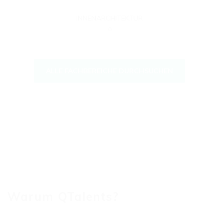
INNENARCHITEKTUR
0
ALLE FACHBEREICHE DURCHSUCHEN
Warum QTalents?