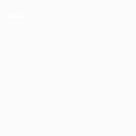
Kontakt
Allgemeine Bürozeiten
Montag bis Freitag:
09:00 bis 18:00 Uhr
Telefonnummer
+49 (0) 30 - 55 51 28 44
E-Mail
info@qtalents.de
Hauptniederlassung
Lierstraße 12b