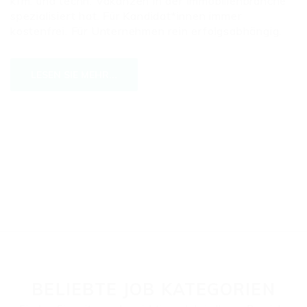
kfm. und techn. Vakanzen in der Immobilienbranche
spezialisiert hat. Für Kandidat*innen immer
kostenfrei. Für Unternehmen rein erfolgsabhängig.
LESEN SIE MEHR...
BELIEBTE JOB KATEGORIEN