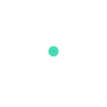
Finden Sie mit uns den richtigen Job in Ihrem Bereich.
Wir sind Ihr Spezialist, wenn es um die Vermittlung von
Positionen innerhalb der Immobilienbranche geht.
Sprechen Sie ganz unverbindlich und auf Augenhöhe mit
uns über Ihren nächsten Karriereschritt.
FACILITY MANAGEMENT
0
TECHNISCHE PROJEKTLEITUNG
0