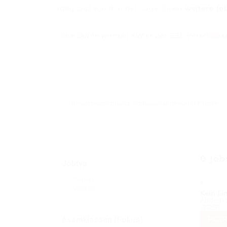
tätig und somit in der Lage, Ihnen
weitere
Jo
Ihre Daten werden sicher per SSL-Verschlüss
0 Job
Jobtyp
Teilzeit
Vollzeit
Kein Ei
Ändern S
ODER
Assetklassen (Fokus)
FILTE