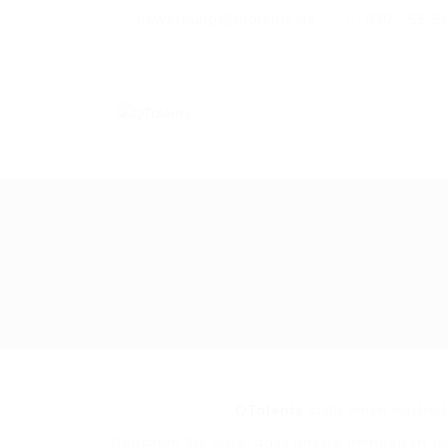
bewerbung@qtalents.de
030 - 55 5
QTalents
stellt Ihnen nachf
Beachten Sie bitte, dass unsere Immobilien J