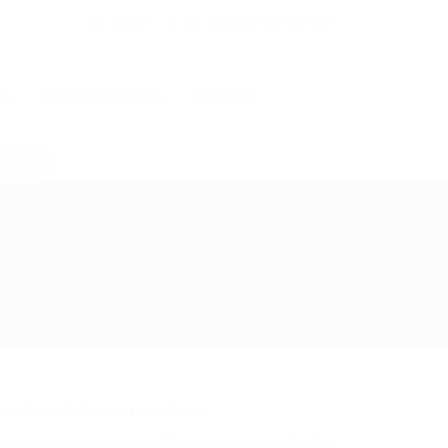
Login
Melden Sie sich an
en
Für Unternehmen
QTalents
erbung
 der
Immobilienwirtschaft
vor.
ind wir nah am aktiven Marktgeschehen für Sie