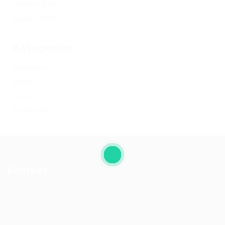
Oktober 2024
August 2024
Kategorien
Allgemein
Blogs
News
Real Estate
Kontakt
Allgemeine Bürozeiten
Montag bis Freitag:
09:00 bis 18:00 Uhr