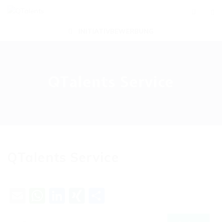
INITIATIVBEWERBUNG
QTalents Service
QTalents Service
Email
WhatsApp
LinkedIn
XING
Teilen