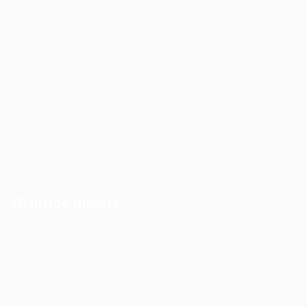
Telefonnummer
+49 (0) 30 - 55 51 28 44
E-Mail
info@qtalents.de
Hauptniederlassung
Lierstraße 12b
80639 München
Wichtige Inhalte
Impressum
Datenschutz
Kontakt
Artikel / Beiträge