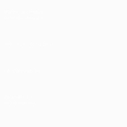
Allgemeine Bürozeiten
Montag bis Freitag:
09:00 bis 18:00 Uhr
Telefonnummer
+49 (0) 30 - 55 51 28 44
E-Mail
info@qtalents.de
Hauptniederlassung
Lierstraße 12b
80639 München