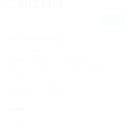
Email
WhatsApp
LinkedIn
XING
Teilen
Neueste Beiträge
10 Jahre QTalents – wir sagen danke!
Vorstellungsprozess in der Personalvermittlung
Verschiedene Vakanzen im Kfm. & Techn. Property
Management
Asset Manager (m/w/d) gesucht
Property Manager (m/w/d) gesucht
Archiv
Mai 2026
Oktober 2025