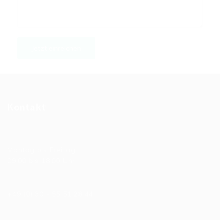
Kontakt
Allgemeine Bürozeiten
Montag bis Freitag:
09:00 bis 18:00 Uhr
Telefonnummer
+49 (0) 30 - 55 51 28 44
E-Mail