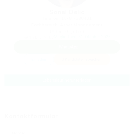
Sanel Delic
Telefon: 1578 7380401
Fachbereich: Asset Management
(Alter: 40 Jahre)
Mitglied seit, 31. Oktober 2025
Berlin DE, 12167
WhatsApp
Einladen
Kandidaten speichern
Lebenslauf herunterladen
Kontaktformular
Name: