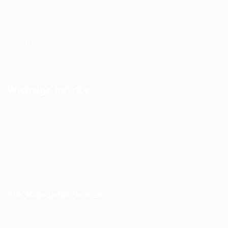
info@qtalents.de
Hauptniederlassung
Lierstraße 12b
80639 München
Wichtige Inhalte
Impressum
Datenschutz
Kontakt
Artikel / Beiträge
Für Kandidat*innen
Immobilien Jobs