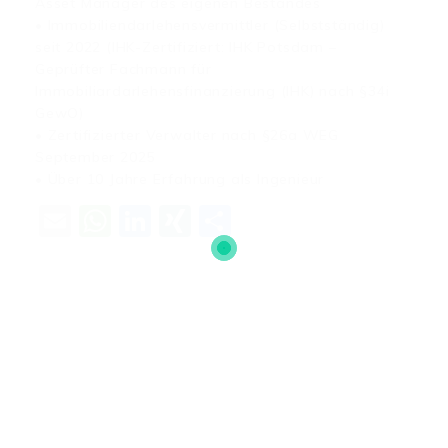
Asset Manager des eigenen Bestandes
• Immobiliendarlehensvermittler (Selbstständig)
seit 2022 (IHK-Zertifiziert: IHK Potsdam –
Geprüfter Fachmann für
Immobiliardarlehensfinanzierung (IHK) nach §34i
GewO)
• Zertifizierter Verwalter nach §26a WEG
September 2025
• Über 10 Jahre Erfahrung als Ingenieur
Email
WhatsApp
LinkedIn
XING
Teilen