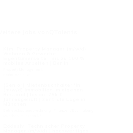
eitere Jobs vonQTalents
Kfm. Property Manager (m/w/d)
Wohnen & Gewerbe
Eigentümerseite | Bis zu 100 %
mobiles Arbeiten | Berlin
Property Management
Berlin, Berlin DE
(Senior) Mietenbuchhalter*in
(m/w/d) Immobilien im eigenen
Bestand | bis ca. 75k €
Jahresgehalt | zentrale Lage in
München
Betriebskostenabrechnung
,
Finanzen / Buchhaltung
München, München DE
Exklusiv: Technischer Property
Manager (m/w/d) | hochwertiges