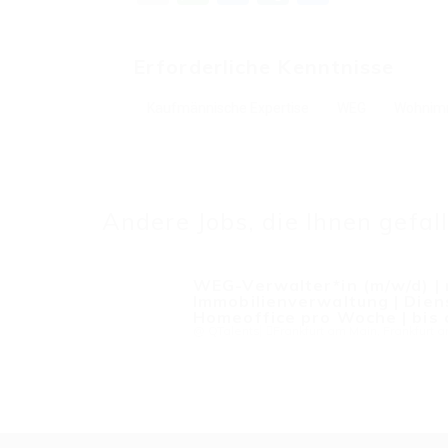
Erforderliche Kenntnisse
Kaufmännische Expertise
WEG
Wohnimm
Andere Jobs, die Ihnen gefal
WEG-Verwalter*in (m/w/d) |
Immobilienverwaltung | Die
Homeoffice pro Woche | bis 
@ QTalents
Frankfurt am Main, Frankfurt 