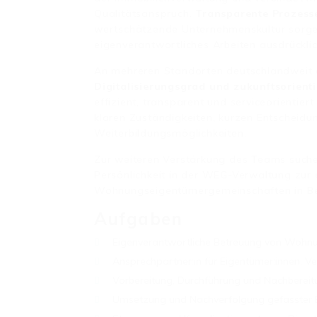
Qualitätsanspruch.
Transparente Prozess
wertschätzende Unternehmenskultur sorgen
eigenverantwortliches Arbeiten ausdrücklic
An mehreren Standorten deutschlandweit 
Digitalisierungsgrad und zukunftsorient
effizient, transparent und serviceorientier
klaren Zuständigkeiten, kurzen Entscheidu
Weiterbildungsmöglichkeiten.
Zur weiteren Verstärkung des Teams such
Persönlichkeit in der WEG-Verwaltung zur
Wohnungseigentümergemeinschaften in Ber
Aufgaben
Eigenverantwortliche Betreuung von Wohn
Ansprechpartner:in für Eigentümer:innen, Ve
Vorbereitung, Durchführung und Nachbere
Umsetzung und Nachverfolgung gefasster 