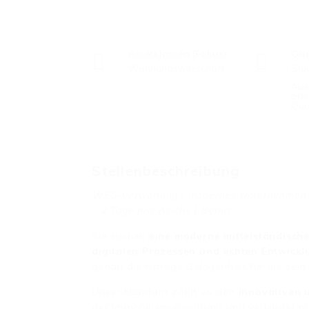
Assetklassen (Fokus)
Qua
Wohnungswirtschaft
Stu
Aus
ode
Qua
Stellenbeschreibung
WEG-Verwaltung | modernes Unternehmen mi
– 2 Tage pro Woche | Berlin
Sie suchen
eine moderne mittelständische
digitalen Prozessen und echten Entwick
genau die richtige Gelegenheit für Sie sein.
Unser Mandant zählt zu den
innovativen 
der Immobilienverwaltung und verbindet 