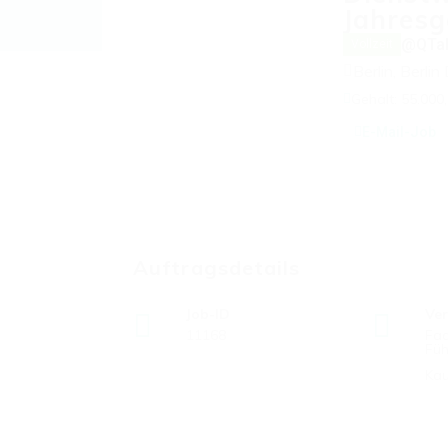
Jahresg
@QTal
Vollzeit
Berlin, Berlin
Gehalt: 55.000,
E-Mail-Job
Auftragsdetails
Job-ID
Ve
11168
Fac
Fü
Ka