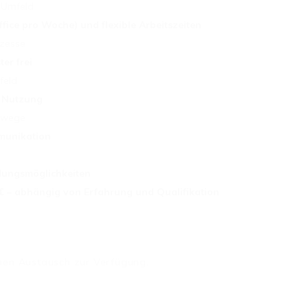
 Umfeld
fice pro Woche) und flexible Arbeitszeiten
ozesse
er frei
feld
n Nutzung
gswege
munikation
ldungsmöglichkeiten
0 € – abhängig von Erfahrung und Qualifikation
chen Austausch zur Verfügung.