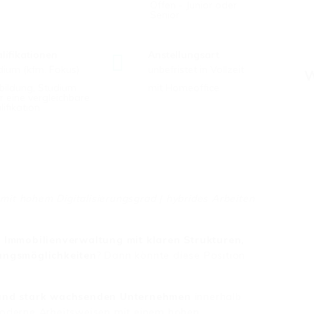
Offen - Junior oder
Senior
lifikationen
Anstellungsart
dium (kfm. Fokus)
unbefristet in Vollzeit
W
bildung, Studium
mit Homeoffice
r eine vergleichbare
lifikation
t hohem Digitalisierungsgrad | hybrides Arbeiten
 Immobilienverwaltung mit klaren Strukturen,
lungsmöglichkeiten
? Dann könnte diese Position
und stark wachsenden Unternehmen
innerhalb
moderne Arbeitsweisen mit einem hohen