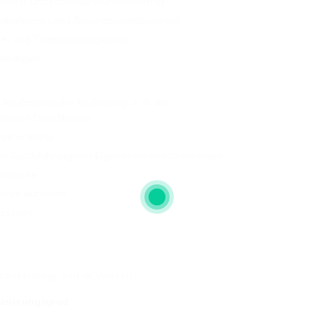
stleister und Handwerksunternehmen
ndhaltungs- und Reparaturmaßnahmen
ten- und Terminmanagement
eilungen
kaufmännische Ausbildung, z. B. als
chbare Qualifikation
-Verwaltung
igen Durchführung von Eigentümerversammlungen
itsweise
rtes Auftreten
ozessen
tanstellung und in Vollzeit:
isierungsgrad