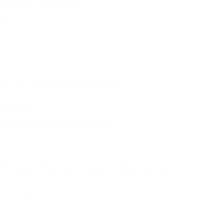
nter: 030 – 55 51 28 44
 50
er Immobilienbranche stimmen wir jeden Schritt
vor, wenn wir Ihr Einverständnis haben
estanstellung
eratung und -vermittlung in der
enbranche spezialisiert und besetzen Top-
r vermitteln Positionen nur für die
immen jeden Schritt gemeinsam mit Ihnen ab und
i potentiellen Arbeitgebern vor. Ohne Ihre
 an Dritte.