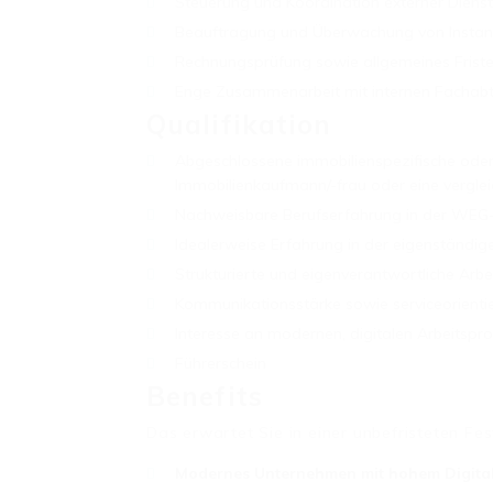
Steuerung und Koordination externer Dien
Beauftragung und Überwachung von Insta
Rechnungsprüfung sowie allgemeines Fris
Enge Zusammenarbeit mit internen Fachabt
Qualifikation
Abgeschlossene immobilienspezifische oder 
Immobilienkaufmann/-frau oder eine verglei
Nachweisbare Berufserfahrung in der WEG
Idealerweise Erfahrung in der eigenständ
Strukturierte und eigenverantwortliche Arbe
Kommunikationsstärke sowie serviceorientie
Interesse an modernen, digitalen Arbeitspr
Führerschein
Benefits
Das erwartet Sie in einer unbefristeten Fes
Modernes Unternehmen mit hohem Digital