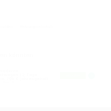
obilien
Wohnungswirtschaft
len könnten
 moderne
nstwagen | 2 Tage
VOLLZEIT
ca. 70k € Jahresgehalt
am Main DE