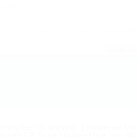
1 28 44
Jobs
Spezialisierung
Für Kandidat*inn
Initiativbew
walter*in (m/w/d) | moderne Im
agen | 2 Tage Homeoffice pro Woc