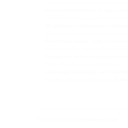
Stark wachsendes und zukunftsorientiertes
Hybride Arbeitsstrukturen (2 Tage Homeof
Strukturierte Einarbeitung und moderne Pr
30 Tage Urlaub + Weihnachten und Silvest
Kollegiales und wertschätzendes Arbeitsum
Dienstwagen möglich – auch zur private
Flache Hierarchien und kurze Entscheidun
Transparente Strukturen und offene Kom
Weitere Benefits wie bspw. Bikeleasing, etc.
Langfristige Entwicklungs- und Weiterbi
Attraktives Jahresgehalt von
bis ca. 65.00
Gerne stehen wir Ihnen für einen vertrauli
Wir freuen uns auf Ihre Bewerbung!