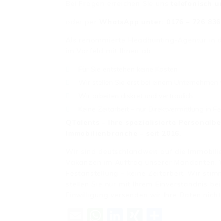
Bei Fragen erreichen Sie uns
telefonisch u
oder per
WhatsApp unter: 0176 – 726 836
Als renommierte Headhunting-Agentur in d
im Vorfeld mit Ihnen ab.
Für Sie entstehen keine Kosten
Wir stellen Sie erst bei einem Unternehmen 
Wir arbeiten diskret und vertraulich
Keine Zeitarbeit – nur Direktvermittlung in F
QTalents – Ihre spezialisierte Personalb
Immobilienbranche – seit 2016.
Wir sind deutschlandweit auf die Immobili
Vakanzen im Auftrag unserer Mandanten. Wi
Festanstellung – keine Zeitarbeit. Wir st
stellen Sie nur mit Ihrem Einverständnis be
Einwilligung versenden wir Ihre Daten nicht
Email
WhatsApp
LinkedIn
XING
Teilen