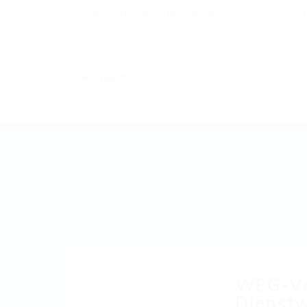
bewerbung@qtalents.de
030 - 55 5
WEG-Ver
Dienstw