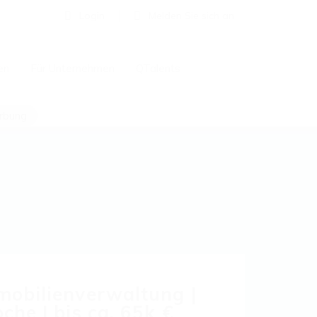
Login
Melden Sie sich an
en
Für Unternehmen
QTalents
erbung
mobilienverwaltung |
he | bis ca. 65k €