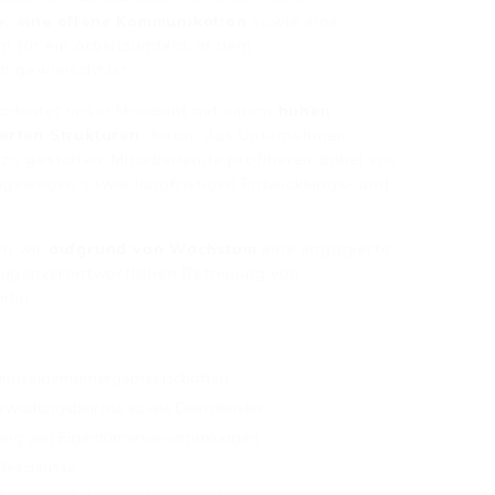
e, eine offene Kommunikation
sowie eine
 für ein Arbeitsumfeld, in dem
h gewünscht ist.
arbeitet unser Mandant mit einem
hohen
ierten Strukturen
daran, das Unternehmen
t zu gestalten. Mitarbeitende profitieren dabei von
ngswegen sowie langfristigen Entwicklungs- und
en wir
aufgrund von Wachstum
eine engagierte
 eigenverantwortlichen Betreuung von
lin.
ungseigentümergemeinschaften
rwaltungsbeiräte sowie Dienstleister
itung von Eigentümerversammlungen
Beschlüsse