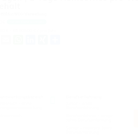
ehalt
ents
In
WEG-Verwaltung
 DE
Auf der Karte anzeigen
00 € - 65.000,00 € / pro Jahr
Email
WhatsApp
LinkedIn
XING
Teilen
rantwortungsbereich
Berufserfahrung
hbereich - ohne
Junior - erste
hrungsverantwortung
Berufserfahrung
ufmännisch
Berufserfahren - einige
Jahre Berufserfahrung
Senior - mehrere Jahre
Berufserfahrung