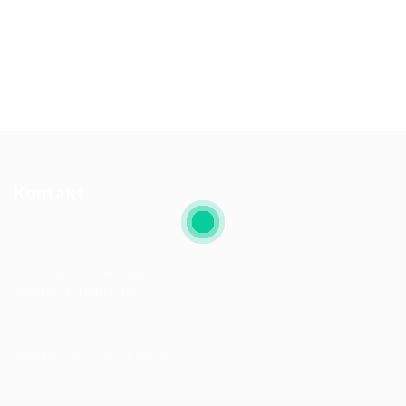
Kontakt
Allgemeine Bürozeiten
Montag bis Freitag:
09:00 bis 18:00 Uhr
Telefonnummer
+49 (0) 30 - 55 51 28 44
E-Mail