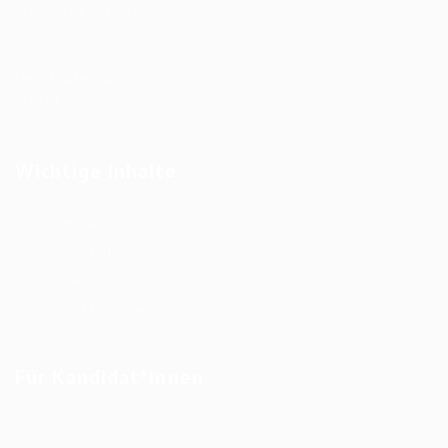
info@qtalents.de
Hauptniederlassung
Lierstraße 12b
80639 München
Wichtige Inhalte
Impressum
Datenschutz
Kontakt
Artikel / Beiträge
Für Kandidat*innen
Immobilien Jobs