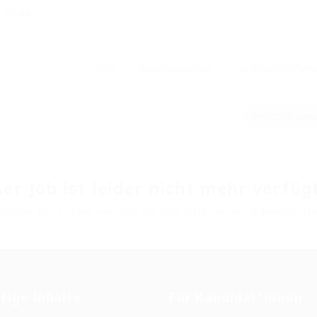
1 28 44
Jobs
Spezialisierung
Für Kandidat*inn
Initiativbew
er Job ist leider nicht mehr verfüg
s offline. Bei Fragen wenden Sie sich bitte an den Administrato
tige Inhalte
Für Kandidat*innen