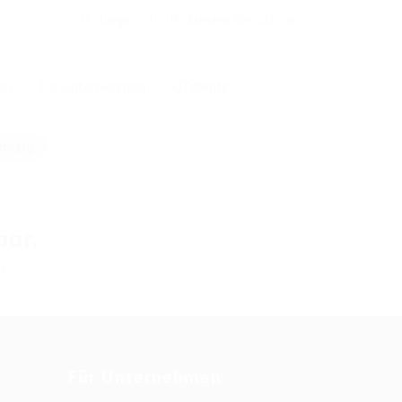
Login
Melden Sie sich an
en
Für Unternehmen
QTalents
erbung
bar.
r.
Für Unternehmen