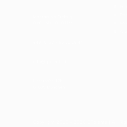
Imp
Allgemeine Bürozeiten
Dat
Montag bis Freitag:
09:00 bis 18:00 Uhr
Kon
Arti
Telefonnummer
+49 (0) 30 - 55 51 28 44
E-Mail
info@qtalents.de
Hauptniederlassung
Lierstraße 12b
80639 München
Copyright 2016 - 2026 QTalents | All Ri