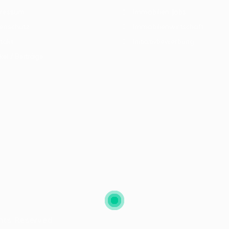
ressum
Immobilien Jobs
enschutz
Immobilienwirtschaft
takt
Initiativbewerbung
kel / Beiträge
ghts Reserved