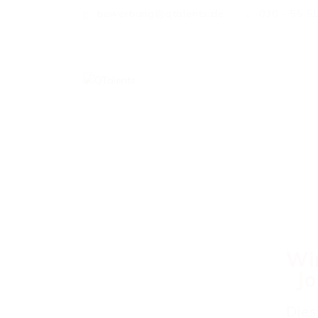
bewerbung@qtalents.de
030 - 55 5
Wir
Jo
Dies