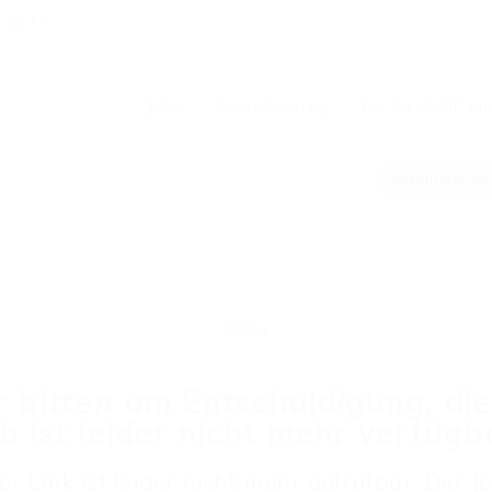
1 28 44
Jobs
Spezialisierung
Für Kandidat*inn
Initiativbew
 bitten um Entschuldigung, di
b ist leider nicht mehr verfügb
er Link ist leider nicht mehr aufrufbar. Der Jo