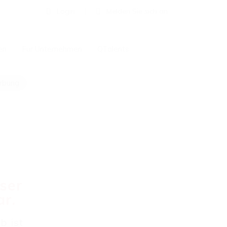
Login
Melden Sie sich an
en
Für Unternehmen
QTalents
erbung
eser
ar.
b ist