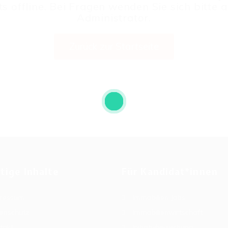
ts offline. Bei Fragen wenden Sie sich bitte 
Administrator.
Zurück zur Startseite
tige Inhalte
Für Kandidat*innen
ressum
Immobilien Jobs
enschutz
Immobilienwirtschaft
takt
Initiativbewerbung