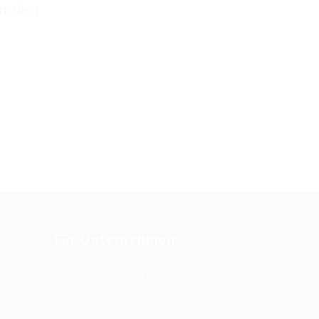
an den
Für Unternehmen
Arbeitsweise & Leistungen
Vertragsarten & Gebühren
Unternehmensnachfolge