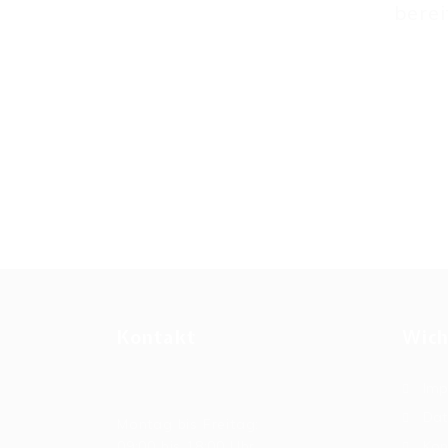
berei
Kontakt
Wich
Imp
Allgemeine Bürozeiten
Dat
Montag bis Freitag:
09:00 bis 18:00 Uhr
Kon