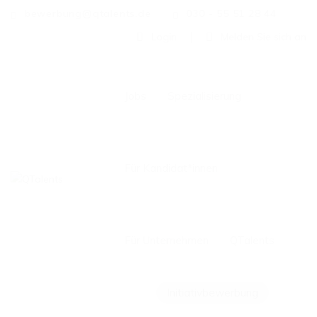
bewerbung@qtalents.de
030 - 55 51 28 44
Login
Melden Sie sich an
Jobs
Spezialisierung
Für Kandidat*innen
Für Unternehmen
QTalents
Initiativbewerbung