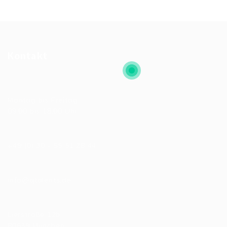
Kontakt
Allgemeine Bürozeiten
Montag bis Freitag:
09:00 bis 18:00 Uhr
Telefonnummer
+49 (0) 30 - 55 51 28 44
E-Mail
info@qtalents.de
Hauptniederlassung
Lierstraße 12b
80639 München