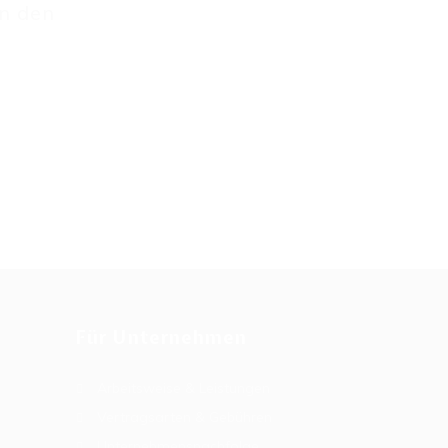
an den
Für Unternehmen
Arbeitsweise & Leistungen
Vertragsarten & Gebühren
Unternehmensnachfolge