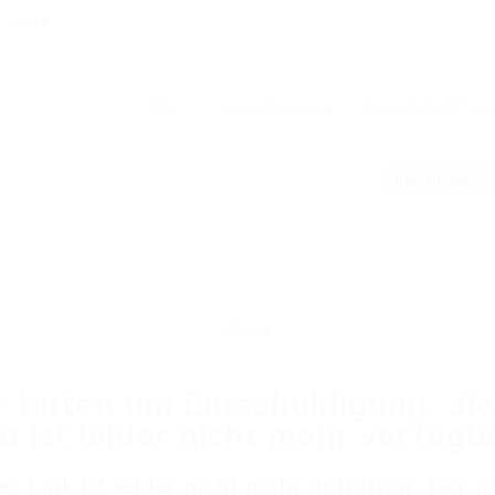
1 28 44
Jobs
Spezialisierung
Für Kandidat*inn
Initiativbew
 bitten um Entschuldigung, di
b ist leider nicht mehr verfügb
er Link ist leider nicht mehr aufrufbar. Der Jo