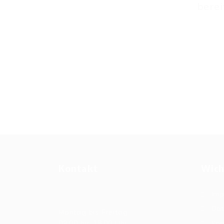
berei
Kontakt
Wich
Imp
Allgemeine Bürozeiten
Dat
Montag bis Freitag:
09:00 bis 18:00 Uhr
Kon