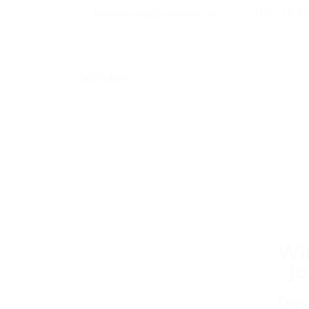
bewerbung@qtalents.de
030 - 55 5
Wir
Jo
Dies