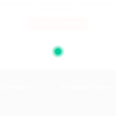
ts offline. Bei Fragen wenden Sie sich bitte 
Administrator.
Zurück zur Startseite
tige Inhalte
Für Kandidat*innen
ressum
Immobilien Jobs
enschutz
Immobilienwirtschaft
takt
Initiativbewerbung