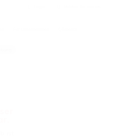
Login
Melden Sie sich an
en
Für Unternehmen
QTalents
erbung
eser
ar.
b ist