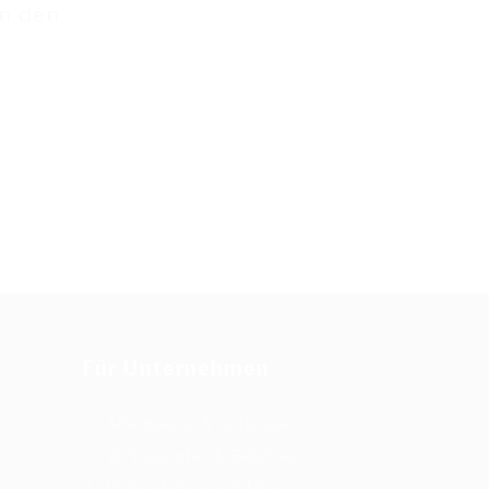
an den
Für Unternehmen
Arbeitsweise & Leistungen
Vertragsarten & Gebühren
Unternehmensnachfolge