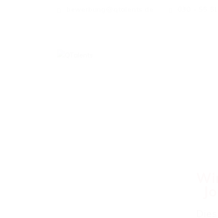
bewerbung@qtalents.de
030 - 55 5
Wir
Jo
Dies