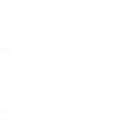
Login
Melden Sie sich an
en
Für Unternehmen
QTalents
erbung
eser
ar.
b ist