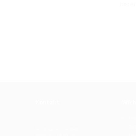
berei
Kontakt
Wich
Imp
Allgemeine Bürozeiten
Dat
Montag bis Freitag:
09:00 bis 18:00 Uhr
Kon