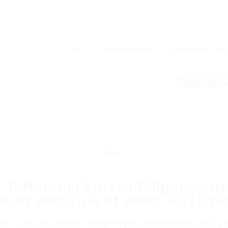
1 28 44
Jobs
Spezialisierung
Für Kandidat*inn
Initiativbew
 bitten um Entschuldigung, di
b ist leider nicht mehr verfügb
er Link ist leider nicht mehr aufrufbar. Der Jo