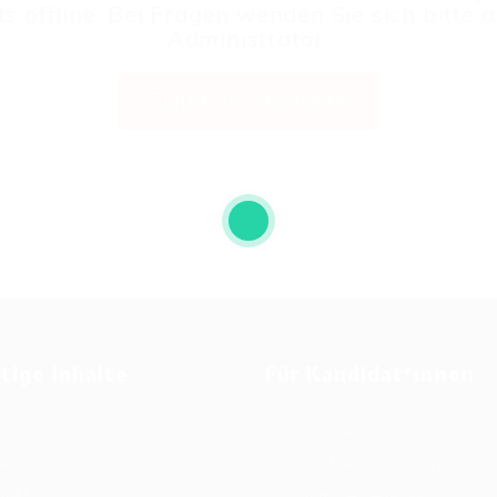
ts offline. Bei Fragen wenden Sie sich bitte 
Administrator.
Zurück zur Startseite
tige Inhalte
Für Kandidat*innen
ressum
Immobilien Jobs
enschutz
Immobilienwirtschaft
takt
Initiativbewerbung