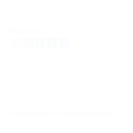
37
Über mich
Email
WhatsApp
LinkedIn
XING
Teilen
Hinterlassen Sie Ihre Bewertung