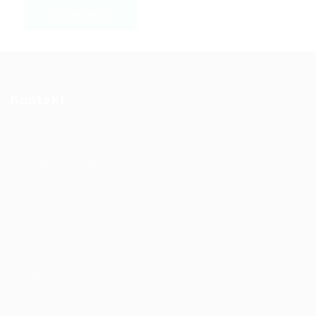
Kontakt
Allgemeine Bürozeiten
Montag bis Freitag:
09:00 bis 18:00 Uhr
Telefonnummer
+49 (0) 30 - 55 51 28 44
E-Mail
info@qtalents.de
Hauptniederlassung