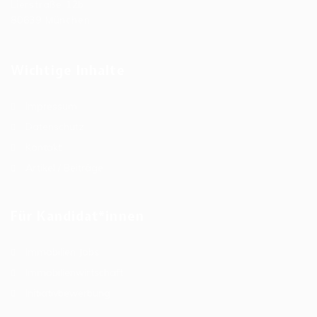
Lierstraße 12b
80639 München
Wichtige Inhalte
Impressum
Datenschutz
Kontakt
Artikel / Beiträge
Für Kandidat*innen
Immobilien Jobs
Immobilienwirtschaft
Initiativbewerbung