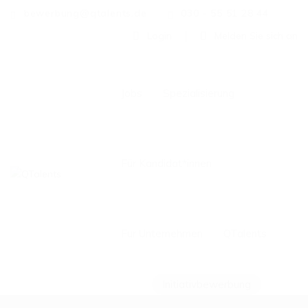
bewerbung@qtalents.de
030 - 55 51 28 44
Login
Melden Sie sich an
Jobs
Spezialisierung
Für Kandidat*innen
Für Unternehmen
QTalents
Initiativbewerbung