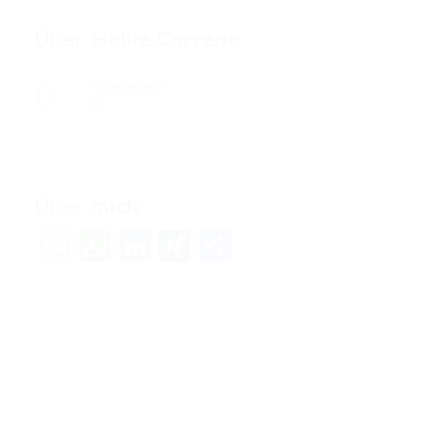
Über Hollie Carreno
Angesehen
73
Über mich
Email
WhatsApp
LinkedIn
XING
Teilen