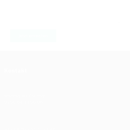
Kontakt
Allgemeine Bürozeiten
Montag bis Freitag:
09:00 bis 18:00 Uhr
Telefonnummer
+49 (0) 30 - 55 51 28 44