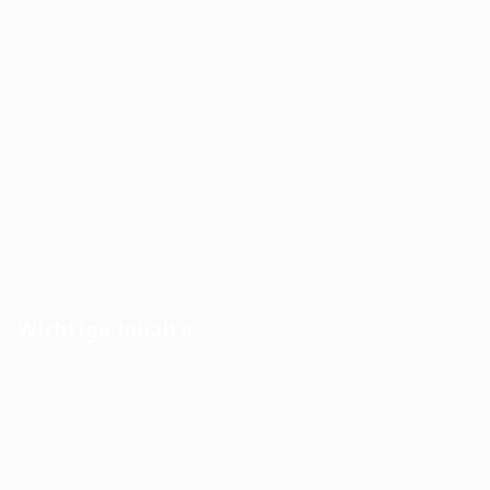
E-Mail
info@qtalents.de
Hauptniederlassung
Lierstraße 12b
80639 München
Wichtige Inhalte
Impressum
Datenschutz
Kontakt
Artikel / Beiträge