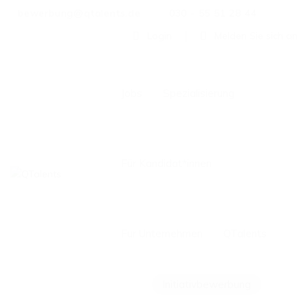
bewerbung@qtalents.de
030 - 55 51 28 44
Login
Melden Sie sich an
Jobs
Spezialisierung
Für Kandidat*innen
Für Unternehmen
QTalents
Initiativbewerbung