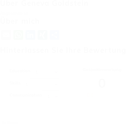
Über Geneva Goldstein
Angesehen
52
Über mich
Email
WhatsApp
LinkedIn
XING
Teilen
Hinterlassen Sie Ihre Bewertung
Gesamtbewertung
Education
0
Skills
Communication