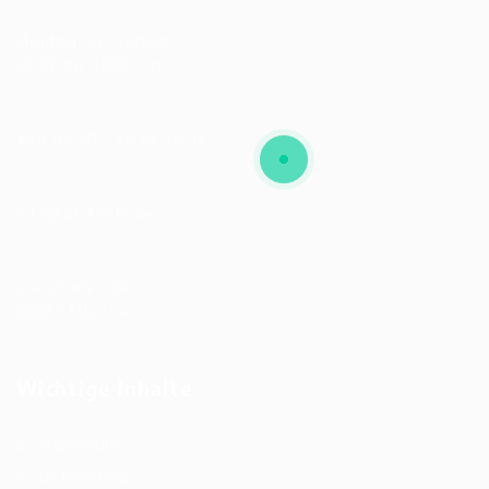
Allgemeine Bürozeiten
Montag bis Freitag:
09:00 bis 18:00 Uhr
Telefonnummer
+49 (0) 30 - 55 51 28 44
E-Mail
info@qtalents.de
Hauptniederlassung
Lierstraße 12b
80639 München
Wichtige Inhalte
Impressum
Datenschutz