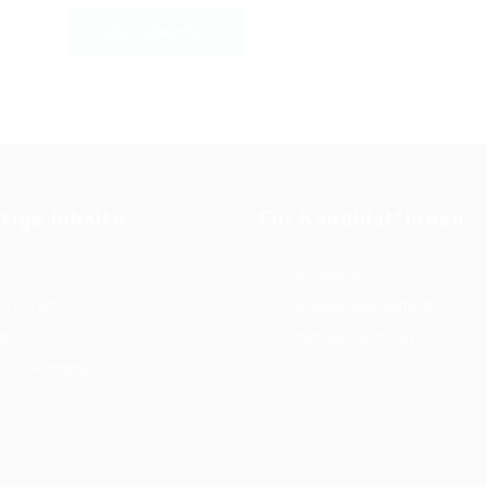
tige Inhalte
Für Kandidat*innen
ressum
Immobilien Jobs
enschutz
Immobilienwirtschaft
takt
Initiativbewerbung
kel / Beiträge