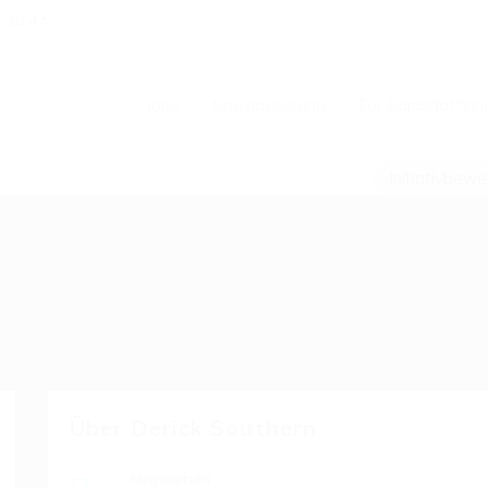
1 28 44
Jobs
Spezialisierung
Für Kandidat*inn
Initiativbew
Über Derick Southern
Angesehen