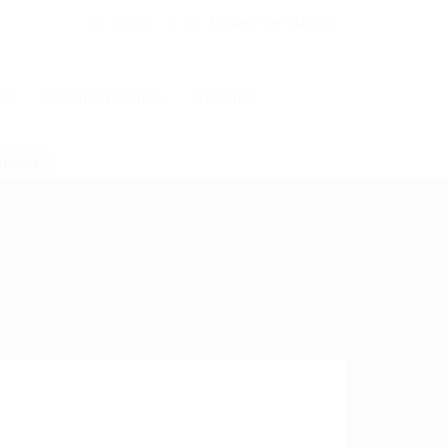
Login
Melden Sie sich an
en
Für Unternehmen
QTalents
erbung