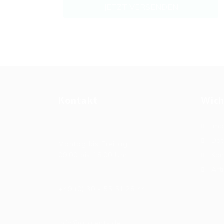
Kontakt
Wich
Imp
Allgemeine Bürozeiten
Dat
Montag bis Freitag:
09:00 bis 18:00 Uhr
Kon
Arti
Telefonnummer
+49 (0) 30 - 55 51 28 44
E-Mail
info@qtalents.de