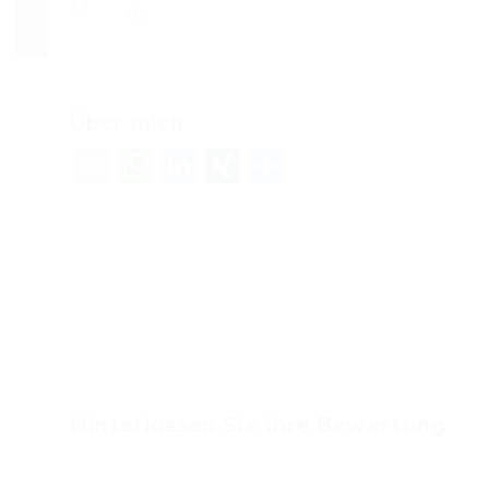
81
Über mich
Email
WhatsApp
LinkedIn
XING
Teilen
Hinterlassen Sie Ihre Bewertung