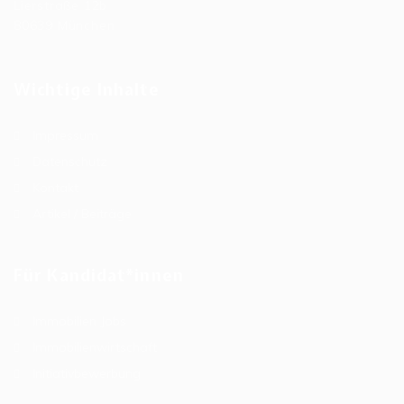
Lierstraße 12b
80639 München
Wichtige Inhalte
Impressum
Datenschutz
Kontakt
Artikel / Beiträge
Für Kandidat*innen
Immobilien Jobs
Immobilienwirtschaft
Initiativbewerbung