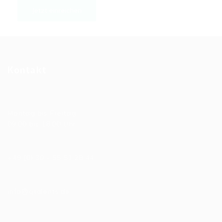
Kontakt
Allgemeine Bürozeiten
Montag bis Freitag:
09:00 bis 18:00 Uhr
Telefonnummer
+49 (0) 30 - 55 51 28 44
E-Mail
info@qtalents.de
Hauptniederlassung