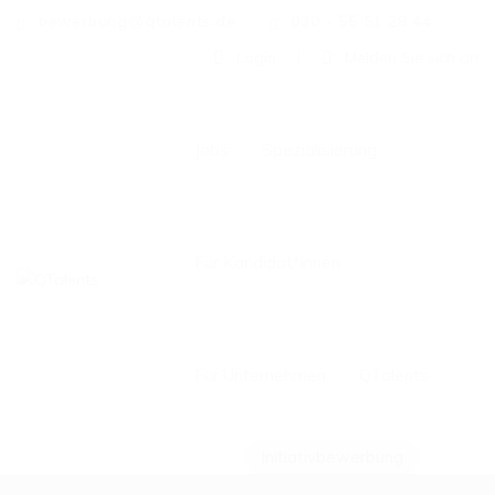
bewerbung@qtalents.de
030 - 55 51 28 44
Login
Melden Sie sich an
Jobs
Spezialisierung
Für Kandidat*innen
Für Unternehmen
QTalents
Initiativbewerbung