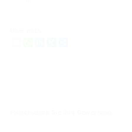
88
Über mich
Email
WhatsApp
LinkedIn
XING
Teilen
Hinterlassen Sie Ihre Bewertung